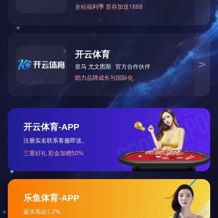
污水处理设备
净水设备
云南一体化污水处理设备
净水工程
地埋式污水处理设备
软化水设备