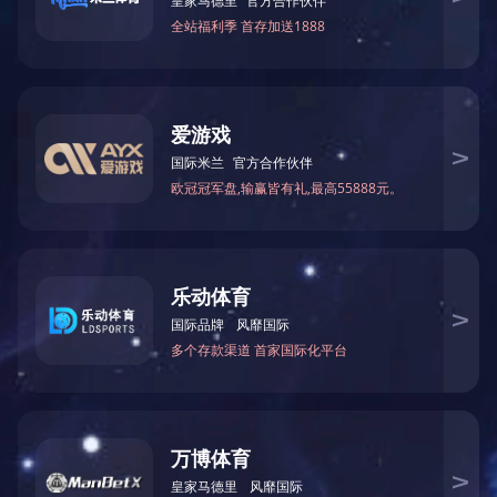
小区住宅生活污水污
医院、医疗污水处理
水处理设备
设备
工业废水污水处理设
收费站、服务区、车
备
站污水处理设备
养殖场、屠宰场污水
景区污水处理，农家
处理设备
乐污水处理
食品厂、酒厂污水处
造纸厂、煤矿厂、洗
理设备
涤厂污水处理设备
共
0
页
0
条记录