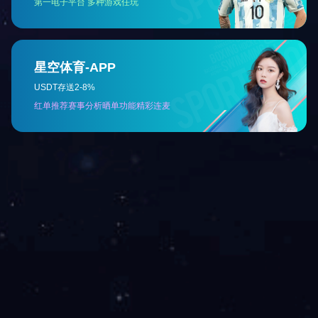
雨水的收集设备
手机扫一扫
噪音治理
开云·官方版网站登录入口
|
普优特简介
|
产品
|
成功案例
|
普优特动态
|
联系普
优特
|
普优特环保APP
|
联系电话：
18088135763
客服热线：0871-67419715
公司地址：云南省昆明市景泰街璟泰公馆A栋26楼10
号
工厂地址：云南省昆明市嵩明县牛栏江镇
Copyright © 2017-2027开云·官方版网站登录入口-开云（中国） 版权所有; ;