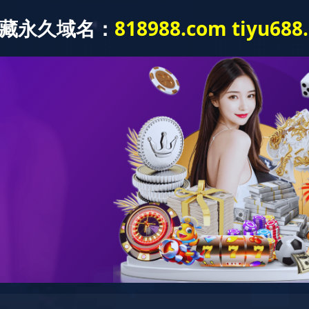
备
污水处理工程
环保卫生间
净水设备
水处理