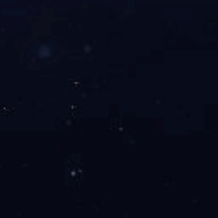
版网站登录入口
|
普优特简介
|
产品
|
成功案例
|
普优特动态
|
联系普优特
|
普优
联系电话：
18088135763
客服热线：0871-67419715
公司地址：云南省昆明市景泰街璟泰公馆A栋26楼10号
工厂地址：云南省昆明市嵩明县牛栏江镇
Copyright © 2017-2027开云·官方版网站登录入口-开云（中国） 版权所有; ;
友情链接：
普优特环保科技集