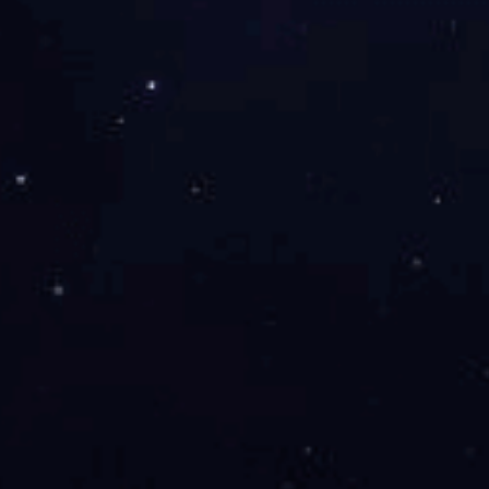
设备
臭氧消毒设备、臭氧除臭设备
乡镇、农村污水处理设备
开云·官方