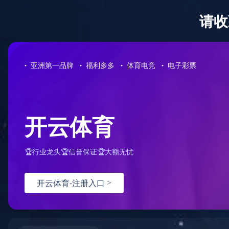
开云·官方版网站登录入口
开云·官方版网站
普优特简介
污水处理设
登录入口-开云
普优特动态
联系普优特
（中国）