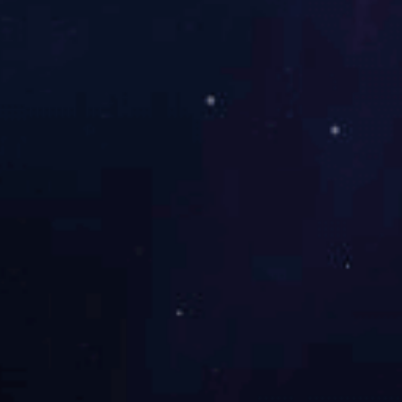
柔性防水套管，刚性防水套管预埋
建筑类预埋件
件
黑臭水体治理
环境影响评估
雨水的收集设备
噪音治理
污水处理设备
云南一体化污水处理设备
地埋式污水处理设备
开云·官方版网站登录入口-开云（中
国）
UASB厌氧塔（UASB厌氧反应器）
芬顿氧化设备
微动力亚洲罐（微型一体化污水处理