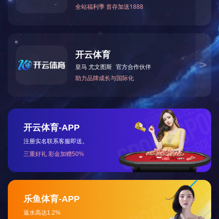
一体化净水设备
一体化净水设备
一体化净水设备
共
1
页
7
条记录
污水处理设备
净水设备