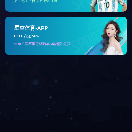
黑臭水体治理
环境影响评估
雨水的收集设备
手机扫一扫
噪音治理
开云·官方版网站登录入口
|
普优特简介
|
产品
|
成功案例
|
普优特动态
|
联系普
优特
|
普优特环保APP
|
联系电话：
18088135763
客服热线：0871-67419715
公司地址：云南省昆明市景泰街璟泰公馆A栋26楼10
号