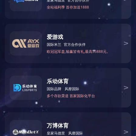
小区住宅生活污水污
医院、医疗污水处理
水处理设备
设备
工业废水污水处理设
收费站、服务区、车
备
站污水处理设备
养殖场、屠宰场污水
景区污水处理，农家
处理设备
乐污水处理
食品厂、酒厂污水处
造纸厂、煤矿厂、洗
理设备
涤厂污水处理设备
304不锈钢医院废水污水处理设备
卫生院一体化污水处理设备