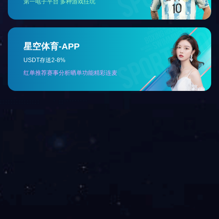
黑臭水体治理
环境影响评估
雨水的收集设备
手机扫一扫
噪音治理
开云·官方版网站登录入口
|
普优特简介
|
产品
|
成功案例
|
普优特动态
|
联系普
优特
|
普优特环保APP
|
联系电话：
18088135763
客服热线：0871-67419715
公司地址：云南省昆明市景泰街璟泰公馆A栋26楼10
号