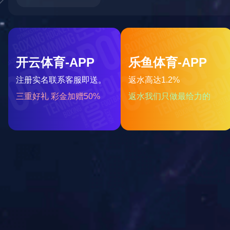
云南一
污水处理设备