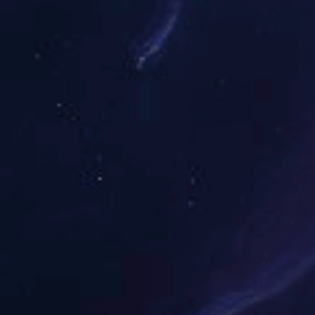
云南一体化污水处理设备
地埋式污水处理设备
开云·官方版网站登录入口-开云（中
UASB厌氧塔（UASB厌氧反应器）
国）
芬顿氧化设备
微动力亚洲罐（微型一体化污水处
臭氧消毒设备、臭氧除臭设备
理设备
乡镇、农村污水处理设备
小区住宅生活污水污水处理设备
医院、医疗污水处理设备
工业废水污水处理设备
收费站、服务区、车站污水处理设
养殖场、屠宰场污水处理设备
备
景区污水处理，农家乐污水处理
食品厂、酒厂污水处理设备