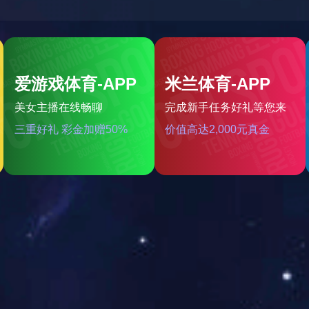
体化污水处理设备
当前位置：
主页