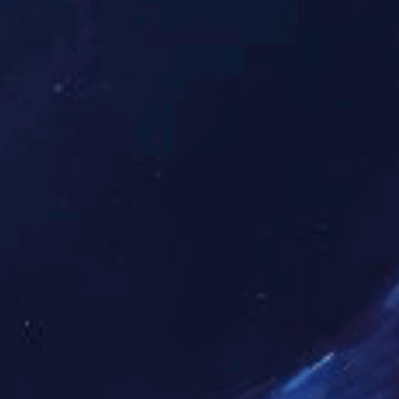
期：2024-03-20