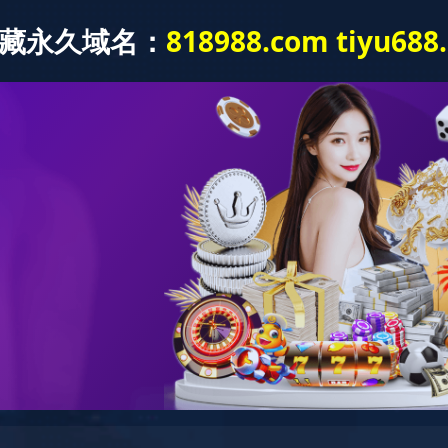
备
污水处理工程
环保卫生间
净水设备
水处理