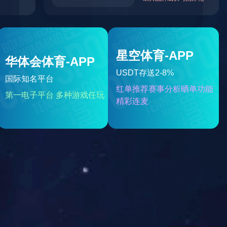
>
产品
>
污水处理设备
>
云南一体化污水处理设备
>